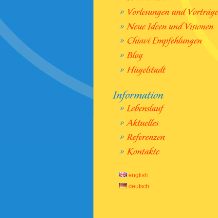
english
deutsch