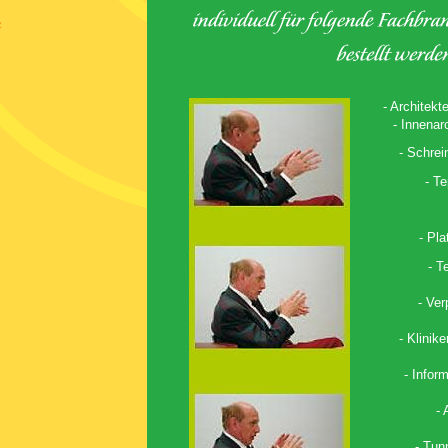
- Architekt
- Innenar
- Schrei
- Te
- Pla
- T
- Ve
- Klinik
- Infor
- 
- Tun