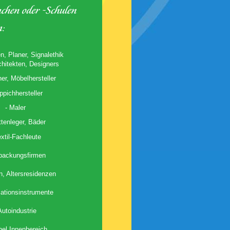
en, Planer, Signalethik
chitekten, Designers
ner, Möbelhersteller
ppichhersteller
- Maler
ttenleger, Bäder
extil-Fachleute
rpackungsfirmen
en, Altersresidenzen
mationsinstrumente
Autoindustrie
nel Innenbereich